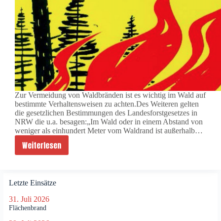
u
m
s
f
e
u
e
r
Zur Vermeidung von Waldbränden ist es wichtig im Wald auf
bestimmte Verhaltensweisen zu achten.Des Weiteren gelten
die gesetzlichen Bestimmungen des Landesforstgesetzes in
NRW die u.a. besagen:„Im Wald oder in einem Abstand von
weniger als einhundert Meter vom Waldrand ist außerhalb…
Weiterlesen
W
a
l
d
Letzte Einsätze
b
31. Juli 2026
r
Flächenbrand
a