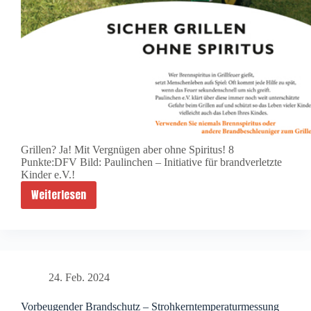
l
t
e
i
c
h
m
i
c
Grillen? Ja! Mit Vergnügen aber ohne Spiritus! 8
h
Punkte:DFV Bild: Paulinchen – Initiative für brandverletzte
v
Kinder e.V.!
e
Weiterlesen
S
r
i
h
c
a
h
l
e
t
24. Feb. 2024
r
e
G
n
Vorbeugender Brandschutz – Strohkerntemperaturmessung