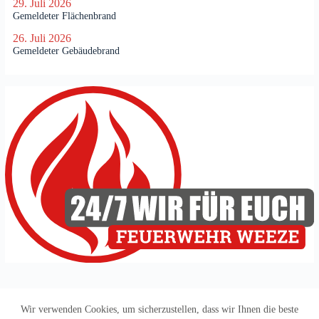
29. Juli 2026
n
Gemeldeter Flächenbrand
d
26. Juli 2026
g
Gemeldeter Gebäudebrand
e
f
a
h
r
Wir verwenden Cookies, um sicherzustellen, dass wir Ihnen die beste