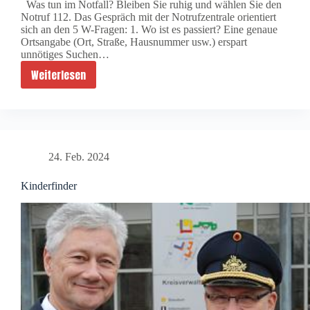
Was tun im Notfall? Bleiben Sie ruhig und wählen Sie den
Notruf 112. Das Gespräch mit der Notrufzentrale orientiert
sich an den 5 W-Fragen: 1. Wo ist es passiert? Eine genaue
Ortsangabe (Ort, Straße, Hausnummer usw.) erspart
unnötiges Suchen…
Weiterlesen
W
i
e
s
e
24. Feb. 2024
t
z
Kinderfinder
e
i
c
h
e
i
n
e