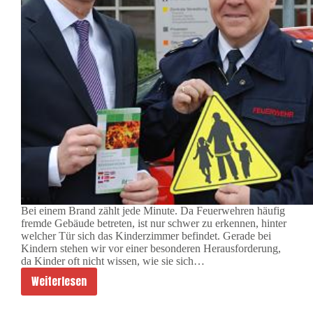
n
N
o
t
r
u
f
a
b
?
Bei einem Brand zählt jede Minute. Da Feuerwehren häufig
fremde Gebäude betreten, ist nur schwer zu erkennen, hinter
welcher Tür sich das Kinderzimmer befindet. Gerade bei
Kindern stehen wir vor einer besonderen Herausforderung,
da Kinder oft nicht wissen, wie sie sich…
Weiterlesen
K
i