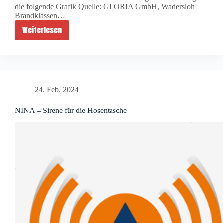
die folgende Grafik Quelle: GLORIA GmbH, Wadersloh
Brandklassen…
Weiterlesen
F
e
u
e
r
24. Feb. 2024
l
ö
NINA – Sirene für die Hosentasche
s
c
h
e
r