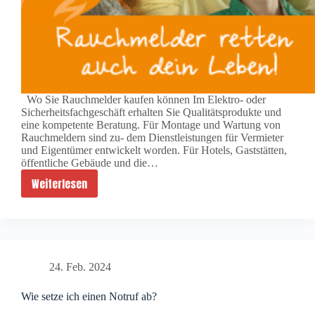
t
Wo Sie Rauchmelder kaufen können Im Elektro- oder
Sicherheitsfachgeschäft erhalten Sie Qualitätsprodukte und
eine kompetente Beratung. Für Montage und Wartung von
Rauchmeldern sind zu- dem Dienstleistungen für Vermieter
und Eigentümer entwickelt worden. Für Hotels, Gaststätten,
öffentliche Gebäude und die…
Weiterlesen
R
a
u
c
h
24. Feb. 2024
m
e
Wie setze ich einen Notruf ab?
l