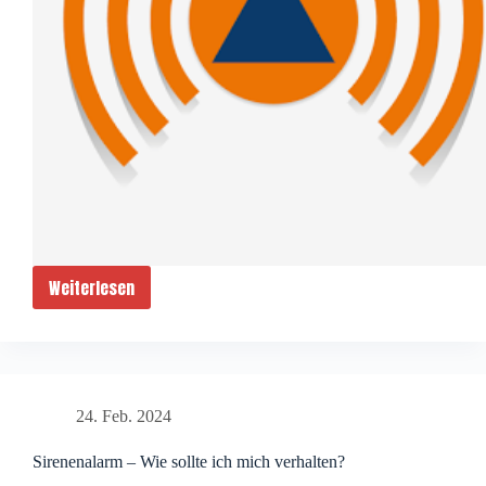
Weiterlesen
N
I
N
A
–
24. Feb. 2024
S
i
Sirenenalarm – Wie sollte ich mich verhalten?
r