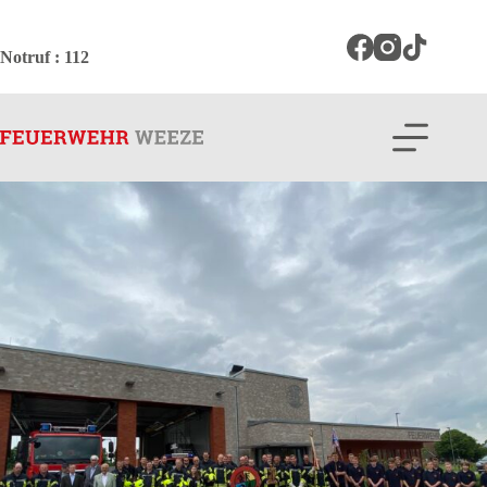
Zum
Inhalt
springen
Notruf
: 112