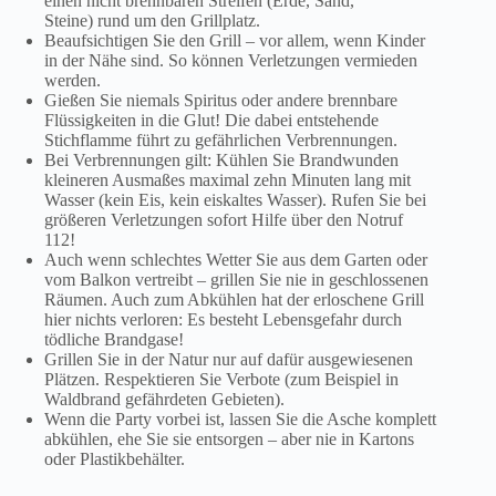
einen nicht brennbaren Streifen (Erde, Sand,
Steine)
rund um den Grillplatz.
Beaufsichtigen Sie den Grill – vor allem, wenn Kinder
in der Nähe sind. So können Verletzungen vermieden
werden.
Gießen Sie niemals Spiritus oder andere brennbare
Flüssigkeiten in die Glut! Die dabei entstehende
Stichflamme führt zu gefährlichen Verbrennungen.
Bei Verbrennungen gilt: Kühlen Sie Brandwunden
kleineren Ausmaßes maximal zehn Minuten lang mit
Wasser (kein Eis, kein eiskaltes Wasser). Rufen Sie bei
größeren Verletzungen sofort Hilfe über den Notruf
112!
Auch wenn schlechtes Wetter Sie aus dem Garten oder
vom Balkon vertreibt – grillen Sie nie in geschlossenen
Räumen. Auch zum Abkühlen hat der erloschene Grill
hier nichts verloren: Es besteht Lebensgefahr durch
tödliche Brandgase!
Grillen Sie in der Natur nur auf dafür ausgewiesenen
Plätzen. Respektieren Sie Verbote (zum Beispiel in
Waldbrand gefährdeten Gebieten).
Wenn die Party vorbei ist, lassen Sie die Asche komplett
abkühlen, ehe Sie sie entsorgen – aber nie in Kartons
oder Plastikbehälter.