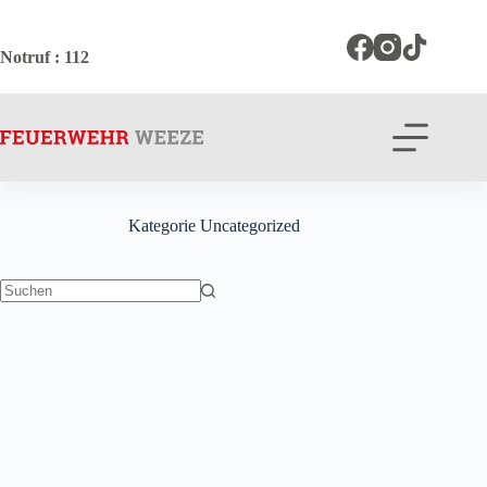
Zum
Inhalt
springen
Notruf
: 112
Kategorie
Uncategorized
Keine
Ergebnisse