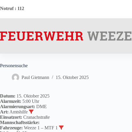
Zum
Inhalt
Notruf
: 112
springen
Personensuche
Paul Gietmann
15. Oktober 2025
Datum:
15. Oktober 2025
Alarmzeit:
5:00 Uhr
Alarmierungsart:
DME
Art:
Amtshilfe
Einsatzort:
Cranachstraße
Mannschaftsstärke:
Fahrzeuge:
Weeze 1 – MTF 1