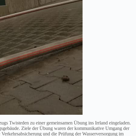
s Twisteden zu einer gemeinsamen Übung ins Irrland eingeladen.
ungsgebäude. Ziele der Übung waren der kommunikative Umgang der
de Verkehrsabsicherung und die Prüfung der Wasserversorgung im