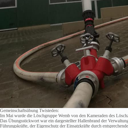
Gemeinschaftsübung Twisteden:
Im Mai wurde die Löschgruppe Wemb von den Kameraden des Löschzug
Das Übungsstickwort war ein dargestellter Hallenbrand der Verwalt
Führungskräfte, der Eigenschutz der Einsatzkräfte durch entsprechen