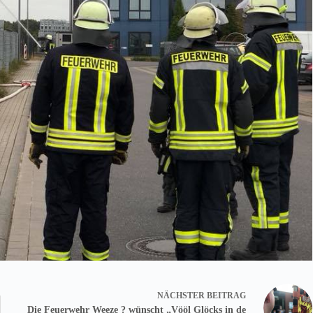
NÄCHSTER
BEITRAG
Die Feuerwehr Weeze ? wünscht „Vööl Glöcks in de