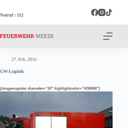
Zum
Inhalt
springen
Notruf
: 112
27. Feb. 2016
GW-Logistik
{imagemapster diameter=“10″ highlightcolor=“#f30000″}