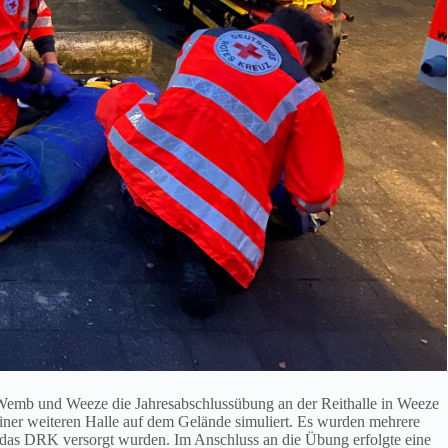
emb und Weeze die Jahresabschlussübung an der Reithalle in Weeze
 einer weiteren Halle auf dem Gelände simuliert. Es wurden mehrere
h das DRK versorgt wurden. Im Anschluss an die Übung erfolgte eine