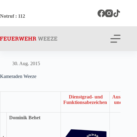
Zum
Inhalt
springen
Notruf
: 112
30. Aug. 2015
Kameraden Weeze
Dienstgrad- und
Auszeichnu
Funktionsabezeichen
und Ehrun
Dominik Behet