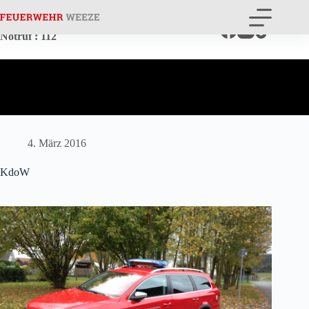
Zum
Inhalt
springen
Notruf
: 112
4. März 2016
KdoW