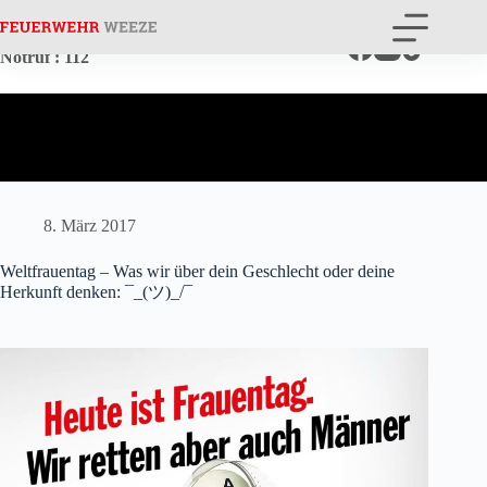
Zum
Inhalt
springen
Notruf
: 112
8. März 2017
Weltfrauentag – Was wir über dein Geschlecht oder deine
Herkunft denken: ¯_(ツ)_/¯