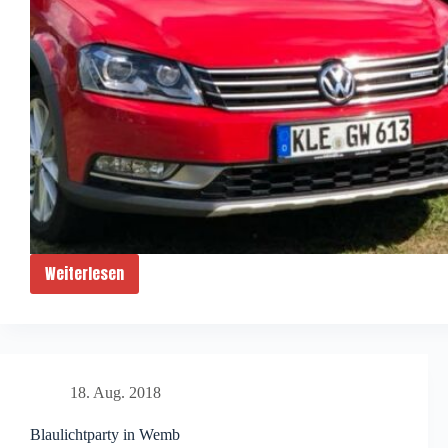
Weiterlesen
Gewohnt
gesellig
–
Kirmessonntag
in
18. Aug. 2018
Wemb
Blaulichtparty in Wemb