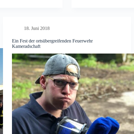
der
Feuerwehren
in
Goch
18. Juni 2018
2018
Ein Fest der ortsübergreifenden Feuerwehr
Kameradschaft