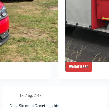
Weiterlesen
Fahrzeugschau
und
Übung
der
Jugendfeuerwehr
18. Aug. 2018
Neue Sirene im Gemeindegebiet