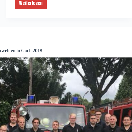
Weiterlesen
Brandsicherheitswache
Parookaville
2018
erwehren in Goch 2018