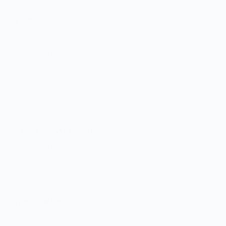
14. Februar 2026
|
11:30 Uhr
Ort: Schafweg, Weeze-Wemb
Paul Gietmann
14. Februar 2026
Uncategorized
Ausgelöste BMA Fehlalarm
Paul Gietmann
29. Januar 2026
Gemeldete Ölspur
Paul Gietmann
21. Januar 2026