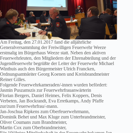
Am Freitag, den 27.01.2017 fand die alljährliche
Generalversammlung der Freiwilligen Feuerwehr Weeze
erstmalig im Bürgerhaus Weeze statt. Neben den aktiven
Feuerwehrleuten, den Mitgliedern der Ehrenabteilung und der
Jugendfeuerwehr begrüßte der Leiter der Feuerwehr Michael
Winthuis auch den Bürgermeister Ulrich Francken,
Ordnungsamtsleiter Georg Koenen und Kreisbrandmeister
Reiner Gilles.
Folgende Feuerwehrkameraden/-innen wurden befördert:
Jasmin Puszamszis zur Feuerwehrfrauanwärterin
Florian Bergers, Daniel Heimes, Felix Koppers, Denis
Verbeten, Jan Bockrandt, Eva Erretkamps, Andy Pfaffe
zur/zum Feuerwehrfrau/-mann.
Jan-Joschua Ripkens zum Oberfeuerwehrmann,
Dominik Behet und Max Kluge zum Unterbrandmeister,
Oliver Coumans zum Brandmeister,
Martin Cox zum Oberbrandmeister,
Für 10jährige Mitgliedschaft in der Feuerwehr bekamen Jan-