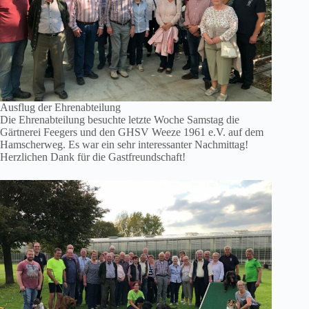
Ausflug der Ehrenabteilung
Die Ehrenabteilung besuchte letzte Woche Samstag die
Gärtnerei Feegers und den GHSV Weeze 1961 e.V. auf dem
Hamscherweg. Es war ein sehr interessanter Nachmittag!
Herzlichen Dank für die Gastfreundschaft!