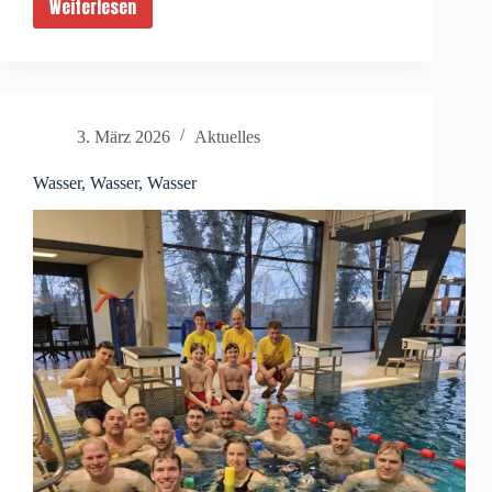
Weiterlesen
Zwei
neue
Fahrzeuge
für
die
3. März 2026
Aktuelles
Feuerwehr
Weeze
Wasser, Wasser, Wasser