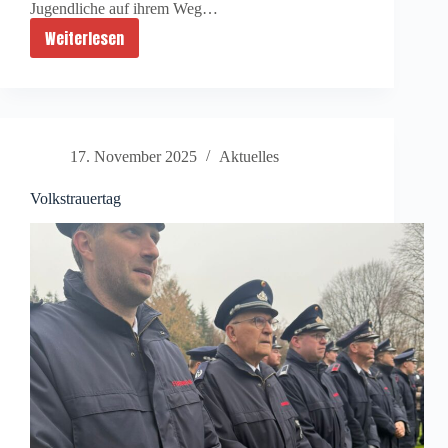
Jugendliche auf ihrem Weg…
Weiterlesen
Ehrung
für
unseren
Kameraden
Jan
17. November 2025
Aktuelles
van
Heek
Volkstrauertag
🎖️