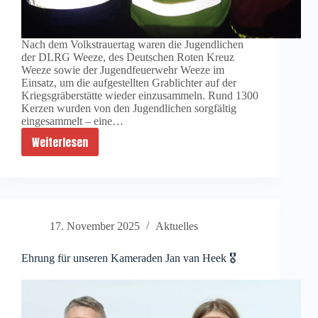
Nach dem Volkstrauertag waren die Jugendlichen
der DLRG Weeze, des Deutschen Roten Kreuz
Weeze sowie der Jugendfeuerwehr Weeze im
Einsatz, um die aufgestellten Grablichter auf der
Kriegsgräberstätte wieder einzusammeln. Rund 1300
Kerzen wurden von den Jugendlichen sorgfältig
eingesammelt – eine…
Weiterlesen
Gemeinsam
gegen
das
Vergessen
17. November 2025
Aktuelles
Ehrung für unseren Kameraden Jan van Heek 🎖️