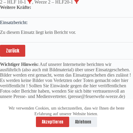
2 – HLF 10-1
, Weeze 2 – HLF20-1
Weitere Kräfte:
Einsatzbericht:
Zu diesem Einsatz liegt kein Bericht vor.
Zurück
Wichtiger Hinweis:
Auf unserer Internetseite berichten wir
ausführlich (also auch mit Bildmaterial) über unser Einsatzgeschehen.
Bilder werden erst gemacht, wenn das Einsatzgeschehen dies zulässt !
Es werden keine Bilder von Verletzten oder Toten gemacht oder hier
veröffentlicht ! Sollten Sie Einwände gegen die hier veröffentlichen
Fotos oder Berichte haben, wenden Sie sich bitte vertrauensvoll an
unsere Presse- und Medienvertreter. (presse@feuerwehr-weeze.de)
Wir verwenden Cookies, um sicherzustellen, dass wir Ihnen die beste
Erfahrung auf unserer Website bieten.
Datenschutzerklärung
Impressum
Akzeptieren
Ablehnen
Copyright © 2026 -
vitolution