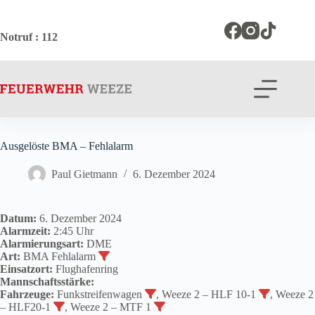
Zum
Inhalt
springen
Notruf
: 112
Ausgelöste BMA – Fehlalarm
Paul Gietmann
6. Dezember 2024
Datum:
6. Dezember 2024
Alarmzeit:
2:45 Uhr
Alarmierungsart:
DME
Art:
BMA Fehlalarm
Einsatzort:
Flughafenring
Mannschaftsstärke:
Fahrzeuge:
Funkstreifenwagen
, Weeze 2 – HLF 10-1
, Weeze 2
– HLF20-1
, Weeze 2 – MTF 1