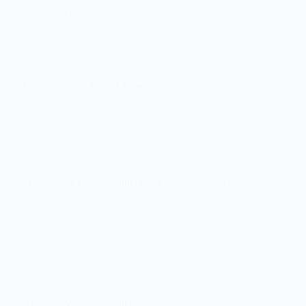
Ausgelöste BMA-Fehlalarm
Paul Gietmann
16. Juni 2024
Auslaufende Betriebsmittel nach Verkehrsunfall
14. Juni 2024
|
21:23 Uhr
Ort: Auf der Schanz
Paul Gietmann
14. Juni 2024
Schwerer Verkehrsunfall