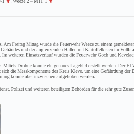
0-1
, Weeze 2 – MTF 1
satz. Am Freitag Mittag wurde die Feuerwehr Weeze zu einem gemelde
 des Gebäudes und der angrenzenden Hallen mit Kartoffelkisten im Vol
 Im weiteren Einsatzverlauf wurden die Feuerwehr Goch und Kevelaer,
tz. Mittels Drohne konnte ein genaues Lagebild erstellt werden. Der
ndet sich die Messkomponente des Kreis Kleve, um eine Gefährdung der
rnung konnte aber inzwischen aufgehoben werden.
ienst, Polizei und weiteren beteiligten Behörden für die sehr gute Zu