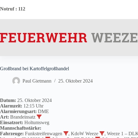
Zum
Inhalt
Notruf
: 112
springen
Großbrand bei Kartoffelgroßhandel
Paul Gietmann
25. Oktober 2024
Datum:
25. Oktober 2024
Alarmzeit:
12:15 Uhr
Alarmierungsart:
DME
Art:
Brandeinsatz
Einsatzort:
Holtumsweg
Mannschaftsstärke:
Fahrzeuge:
Funkstreifenwagen
, KdoW Weeze
, Weeze 1 – DL