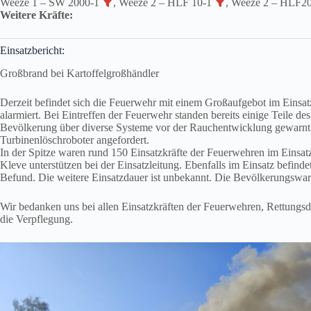
Weeze 1 – SW 2000-1
, Weeze 2 – HLF 10-1
, Weeze 2 – HLF2
Weitere Kräfte:
Einsatzbericht:
Großbrand bei Kartoffelgroßhändler
Derzeit befindet sich die Feuerwehr mit einem Großaufgebot im Ein
alarmiert. Bei Eintreffen der Feuerwehr standen bereits einige Teile
Bevölkerung über diverse Systeme vor der Rauchentwicklung gewarnt.
Turbinenlöschroboter angefordert.
In der Spitze waren rund 150 Einsatzkräfte der Feuerwehren im Einsa
Kleve unterstützen bei der Einsatzleitung. Ebenfalls im Einsatz befi
Befund. Die weitere Einsatzdauer ist unbekannt. Die Bevölkerungswa
Wir bedanken uns bei allen Einsatzkräften der Feuerwehren, Rettungsd
die Verpflegung.