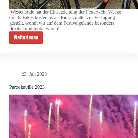
Westenergie hat der Einsatzleitung der Feuerwehr Weeze
drei E-Bikes kostenlos als Einsatzmittel zur Verfügung
gestellt, womit wir auf dem Festivalgelände besonders
flexibel und mobil waren!
Weiterlesen
E-
Bikes
für
die
Einsatzleitung
23. Juli 2023
Parookaville 2023