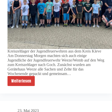
Kreiszeltlager der Jugendfeuerwehren aus dem Kreis Kleve
Am Donnerstag Morgen machten sich auch einige
Jugendliche der Jugendfeuerwehr Weeze/Wemb auf den Weg
zum Kreiszeltlager nach Goch. Zunächst wurden am
Gerätehaus Weeze alle Sachen und Zelte für das
Wochenende gepackt und gemeinsam…
Weiterlesen
Kreiszeltlager
der
Jugendfeuerwehren
aus
dem
23. Mai 2023