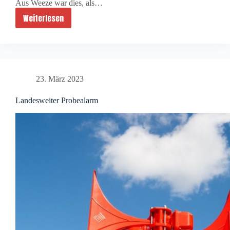
Aus Weeze war dies, als…
Weiterlesen
Treffen
der
Ehrenabteilung
des
Kreises
23. März 2023
Kleve
Landesweiter Probealarm