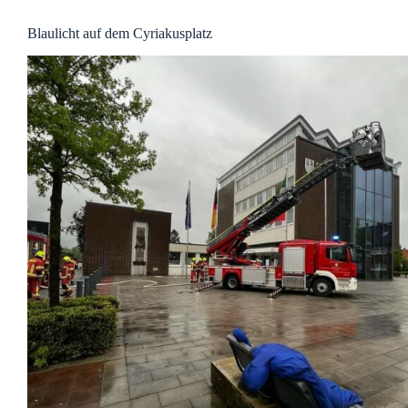
Kreis
Kleve
Blaulicht auf dem Cyriakusplatz