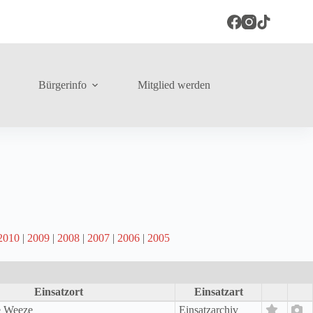
Bürgerinfo
Mitglied werden
2010
|
2009
|
2008
|
2007
|
2006
|
2005
Einsatzort
Einsatzart
e Weeze
Einsatzarchiv