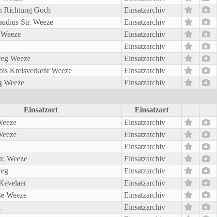
n Richtung Goch
Einsatzarchiv
audius-Str. Weeze
Einsatzarchiv
3 Weeze
Einsatzarchiv
k
Einsatzarchiv
weg Weeze
Einsatzarchiv
bis Kreisverkehr Weeze
Einsatzarchiv
g Weeze
Einsatzarchiv
Einsatzort
Einsatzart
Weeze
Einsatzarchiv
Weeze
Einsatzarchiv
Einsatzarchiv
tr. Weeze
Einsatzarchiv
weg
Einsatzarchiv
Kevelaer
Einsatzarchiv
ße Weeze
Einsatzarchiv
k
Einsatzarchiv