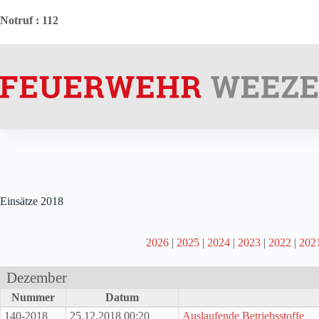
Zum
Inhalt
Notruf
: 112
springen
Einsätze 2018
2026
|
2025
|
2024
|
2023
|
2022
|
202
Dezember
Nummer
Datum
140-2018
25.12.2018 00:20
Auslaufende Betriebsstoffe