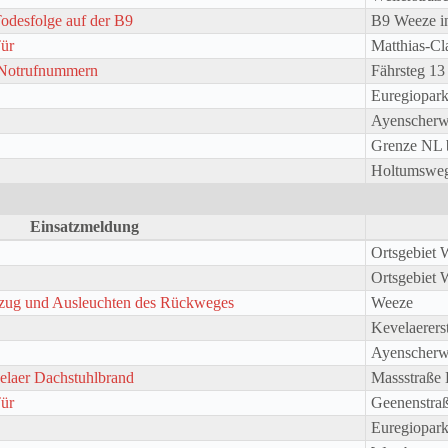
Todesfolge auf der B9
B9 Weeze i
Tür
Matthias-Cl
 Notrufnummern
Fährsteg 1
Euregiopar
Ayenscher
Grenze NL 
Holtumswe
Einsatzmeldung
Ortsgebiet 
Ortsgebiet 
mzug und Ausleuchten des Rückweges
Weeze
Kevelaerers
Ayenscher
elaer Dachstuhlbrand
Massstraße 
Tür
Geenenstra
Euregiopar