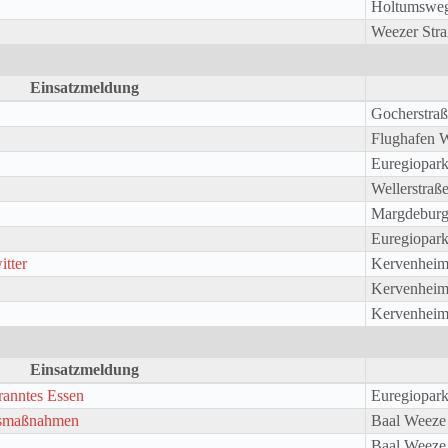
Holtumswe
Weezer Str
Einsatzmeldung
Gocherstra
Flughafen 
Euregiopar
Wellerstraß
Margdeburge
Euregiopar
tter
Kervenheim
Kervenheim
Kervenheim
Einsatzmeldung
anntes Essen
Euregiopar
ngsmaßnahmen
Baal Weeze
Baal Weeze