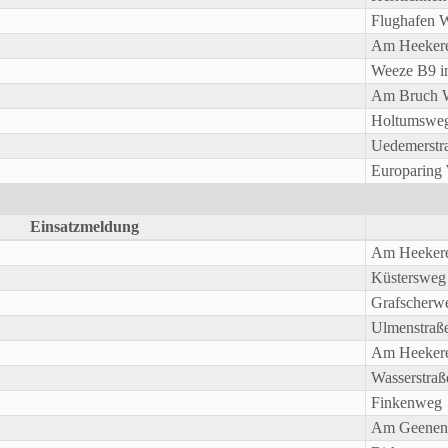
Flughafen 
Am Heeker
Weeze B9 i
Am Bruch
Holtumswe
Uedemerstr
Europaring
Einsatzmeldung
Am Heeker
Küstersweg
Grafscherw
Ulmenstraß
Am Heeker
Wasserstraß
Finkenweg
Am Geenenf