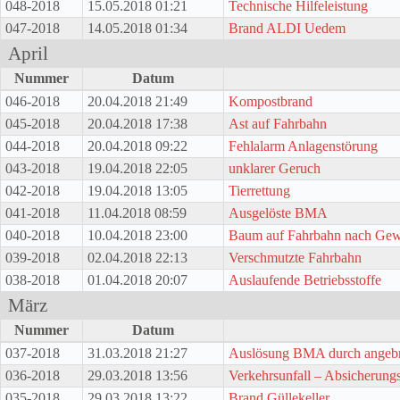
048-2018
15.05.2018 01:21
Technische Hilfeleistung
047-2018
14.05.2018 01:34
Brand ALDI Uedem
April
Nummer
Datum
046-2018
20.04.2018 21:49
Kompostbrand
045-2018
20.04.2018 17:38
Ast auf Fahrbahn
044-2018
20.04.2018 09:22
Fehlalarm Anlagenstörung
043-2018
19.04.2018 22:05
unklarer Geruch
042-2018
19.04.2018 13:05
Tierrettung
041-2018
11.04.2018 08:59
Ausgelöste BMA
040-2018
10.04.2018 23:00
Baum auf Fahrbahn nach Gewi
039-2018
02.04.2018 22:13
Verschmutzte Fahrbahn
038-2018
01.04.2018 20:07
Auslaufende Betriebsstoffe
März
Nummer
Datum
037-2018
31.03.2018 21:27
Auslösung BMA durch angebr
036-2018
29.03.2018 13:56
Verkehrsunfall – Absicheru
035-2018
29.03.2018 13:22
Brand Güllekeller