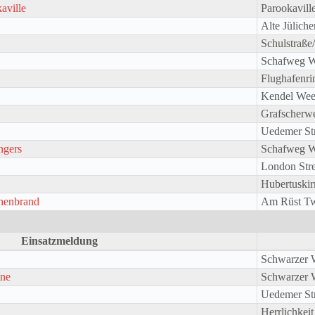
aville
Parookavill
Alte Jüliche
Schulstraße
Schafweg 
Flughafenri
Kendel Wee
Grafscherw
Uedemer St
ngers
Schafweg 
London Stre
Hubertuskir
chenbrand
Am Rüst Tw
Einsatzmeldung
Schwarzer 
ine
Schwarzer 
Uedemer Str
Herrlichkei