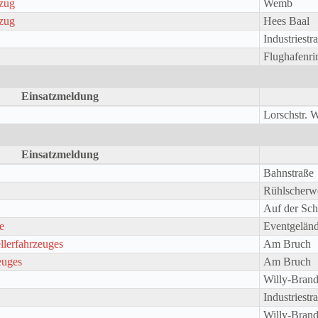
mzug
Wemb
mzug
Hees Baal
Industriestr
Flughafenr
Einsatzmeldung
Lorschstr. 
Einsatzmeldung
Bahnstraße
Rühlscher
Auf der Sc
e
Eventgelän
llerfahrzeuges
Am Bruch
euges
Am Bruch
Willy-Bran
Industriest
Willy-Bran