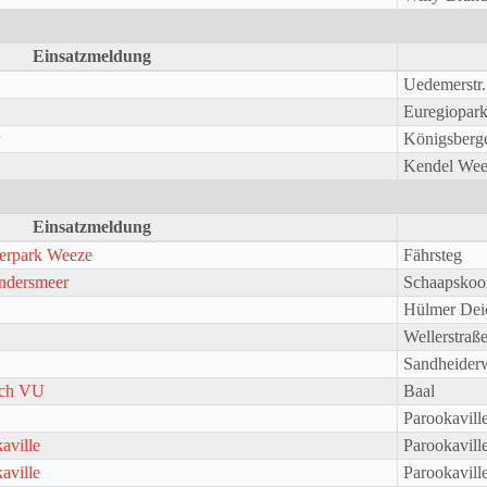
Einsatzmeldung
Uedemerstr
Euregiopar
Königsberg
Kendel Wee
Einsatzmeldung
erpark Weeze
Fährsteg
indersmeer
Schaapskooi
Hülmer Dei
Wellerstraß
Sandheider
ach VU
Baal
Parookavill
aville
Parookavill
aville
Parookavill