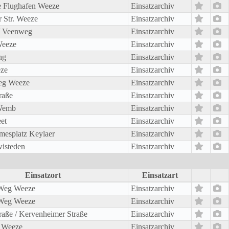
e Flughafen Weeze
Einsatzarchiv
r Str. Weeze
Einsatzarchiv
/ Veenweg
Einsatzarchiv
Weeze
Einsatzarchiv
ng
Einsatzarchiv
ze
Einsatzarchiv
eg Weeze
Einsatzarchiv
raße
Einsatzarchiv
Wemb
Einsatzarchiv
et
Einsatzarchiv
mesplatz Keylaer
Einsatzarchiv
isteden
Einsatzarchiv
Einsatzort
Einsatzart
Weg Weeze
Einsatzarchiv
Weg Weeze
Einsatzarchiv
aße / Kervenheimer Straße
Einsatzarchiv
t Weeze
Einsatzarchiv