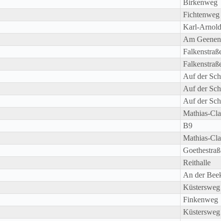
Birkenweg
Fichtenweg
Karl-Arnold
Am Geenenf
Falkenstraß
Falkenstraß
Auf der Sc
Auf der Sc
Auf der Sc
Mathias-Cla
B9
Mathias-Cla
Goethestraß
Reithalle
An der Bee
Küstersweg
Finkenweg
Küstersweg