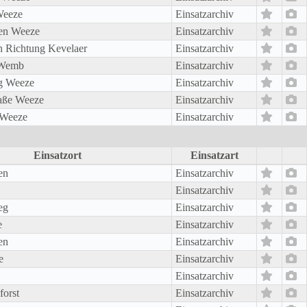
Weeze
Einsatzarchiv
en Weeze
Einsatzarchiv
n Richtung Kevelaer
Einsatzarchiv
 Wemb
Einsatzarchiv
g Weeze
Einsatzarchiv
aße Weeze
Einsatzarchiv
 Weeze
Einsatzarchiv
Einsatzort
Einsatzart
en
Einsatzarchiv
Einsatzarchiv
eg
Einsatzarchiv
e
Einsatzarchiv
en
Einsatzarchiv
e
Einsatzarchiv
Einsatzarchiv
orst
Einsatzarchiv