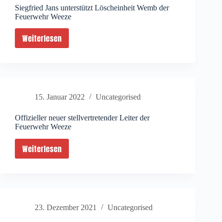
Siegfried Jans unterstützt Löscheinheit Wemb der
Feuerwehr Weeze
Weiterlesen
Siegfried
Jans
unterstützt
Löscheinheit
Wemb
15. Januar 2022
Uncategorised
der
Feuerwehr
Offizieller neuer stellvertretender Leiter der
Weeze
Feuerwehr Weeze
Weiterlesen
Offizieller
neuer
stellvertretender
Leiter
der
23. Dezember 2021
Uncategorised
Feuerwehr