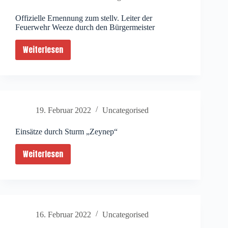
Offizielle Ernennung zum stellv. Leiter der
Feuerwehr Weeze durch den Bürgermeister
Weiterlesen
Offizielle
Ernennung
zum
stellv.
Leiter
19. Februar 2022
Uncategorised
der
Feuerwehr
Einsätze durch Sturm „Zeynep“
Weeze
durch
Weiterlesen
Einsätze
den
durch
Bürgermeister
Sturm
„Zeynep“
16. Februar 2022
Uncategorised