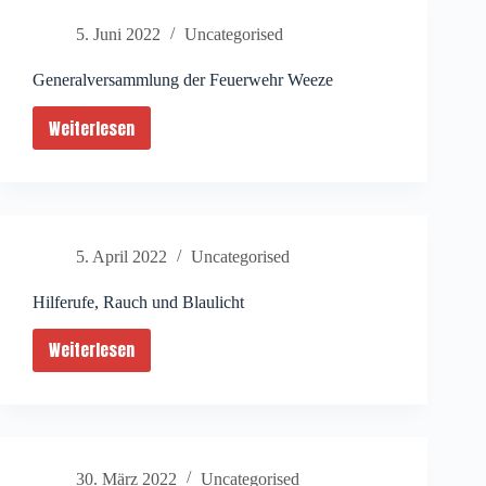
des
5. Juni 2022
Uncategorised
ehemaligen
Bürgermeisters
Generalversammlung der Feuerwehr Weeze
Weiterlesen
Generalversammlung
der
Feuerwehr
Weeze
5. April 2022
Uncategorised
Hilferufe, Rauch und Blaulicht
Weiterlesen
Hilferufe,
Rauch
und
Blaulicht
30. März 2022
Uncategorised