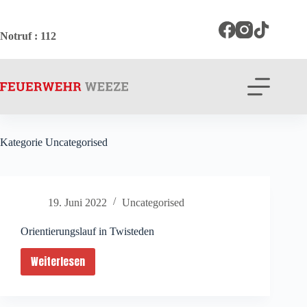
Zum
Inhalt
springen
Notruf
: 112
Kategorie
Uncategorised
19. Juni 2022
Uncategorised
Orientierungslauf in Twisteden
Weiterlesen
Orientierungslauf
in
Twisteden