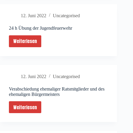
12. Juni 2022
Uncategorised
24 h Übung der Jugendfeuerwehr
Weiterlesen
24
h
Übung
der
Jugendfeuerwehr
12. Juni 2022
Uncategorised
Verabschiedung ehemaliger Ratsmitglieder und des
ehemaligen Bürgermeisters
Weiterlesen
Verabschiedung
ehemaliger
Ratsmitglieder
und